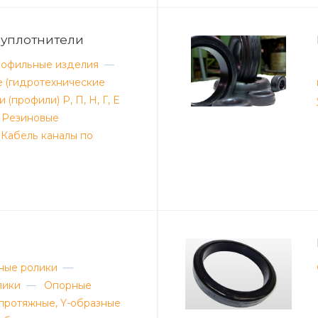
 уплотнители
рофильные изделия
—
 (гидротехнические
 (профили) Р, П, Н, Г, Е
Резиновые
Кабель каналы по
ные ролики
—
лики
—
Опорные
протяжные, Y-образные