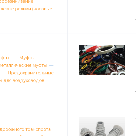
 обрезинивание
левые ролики (носовые
уфты
—
Муфты
еталлические муфты
—
—
Предохранительные
ы для воздуховодов
дорожного транспорта