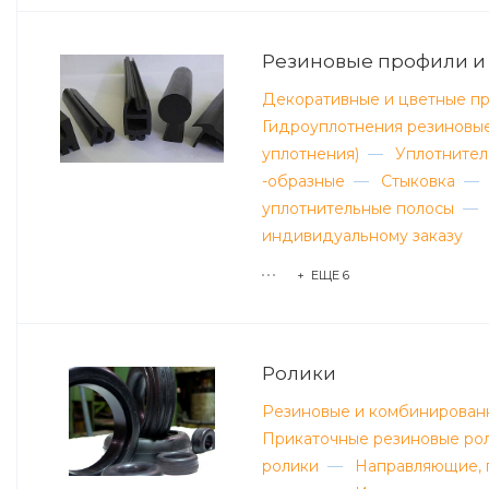
Резиновые профили и
Декоративные и цветные п
Гидроуплотнения резиновые
уплотнения)
—
Уплотнители
-образные
—
Стыковка
—
уплотнительные полосы
—
индивидуальному заказу
+ ЕЩЕ 6
Ролики
Резиновые и комбинирован
Прикаточные резиновые ро
ролики
—
Направляющие, 