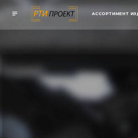
АССОРТИМЕНТ ИЗ
ПРОИЗВОДСТВО
Производство 
диафрагм
ООО «Проект РТИ» предлагает изготовлени
резинотканевых мембран, диафрагм под за