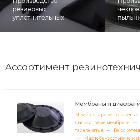
Производство
Произв
резиновых
чехлов
уплотнительных
пыльни
профилей
Ассортимент резинотехнич
Мембраны и диафраг
Мембраны резинотканевые
Силиконовые мембраны
—
тарельчатые
—
Высокотем
—
Маслобензостойкие ме