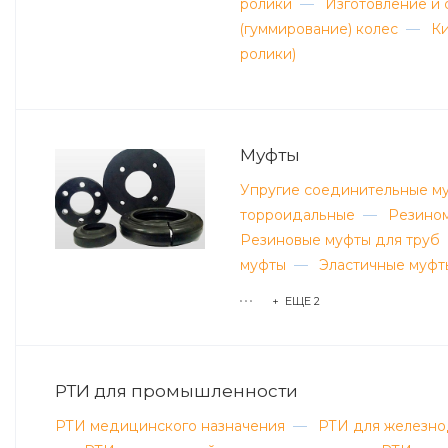
ролики
—
Изготовление и
(гуммирование) колес
—
Ки
ролики)
Муфты
Упругие соединительные м
торроидальные
—
Резином
Резиновые муфты для труб
муфты
—
Эластичные муфт
+ ЕЩЕ 2
РТИ для промышленности
РТИ медицинского назначения
—
РТИ для железно