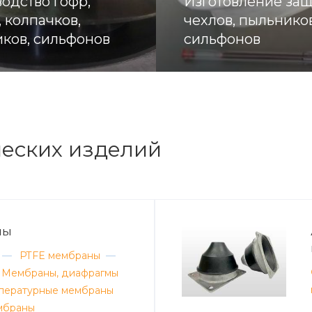
одство гофр,
Изготовление за
, колпачков,
чехлов, пыльников
ков, сильфонов
сильфонов
еских изделий
мы
—
PTFE мембраны
—
Мембраны, диафрагмы
пературные мембраны
мбраны