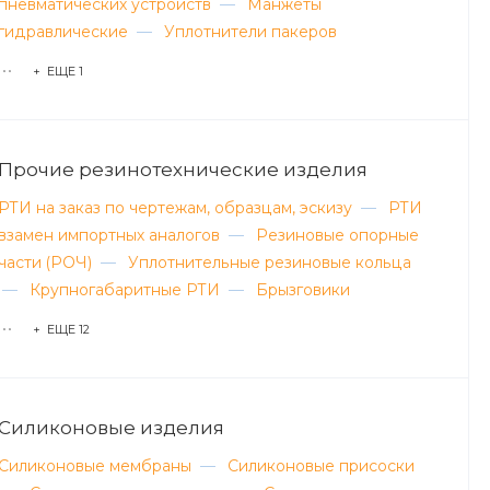
пневматических устройств
—
Манжеты
гидравлические
—
Уплотнители пакеров
+ ЕЩЕ 1
Прочие резинотехнические изделия
РТИ на заказ по чертежам, образцам, эскизу
—
РТИ
взамен импортных аналогов
—
Резиновые опорные
части (РОЧ)
—
Уплотнительные резиновые кольца
—
Крупногабаритные РТИ
—
Брызговики
+ ЕЩЕ 12
Силиконовые изделия
Силиконовые мембраны
—
Силиконовые присоски