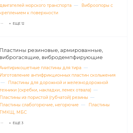
двигателей морского транспорта
—
Виброопоры с
креплением к поверхности
+ ЕЩЕ 12
Пластины резиновые, армированные,
виброгасящие, вибродемпфирующие
Анитирикошетные пластины для тира
—
Изготовление антифрикционных пластин скольжения
—
Пластины для дорожной и железнодорожной
техники (скребки, накладки, лемех отвала)
—
Пластины из пористой (губчатой) резины
—
Пластины слабогорючие, негорючие
—
Пластины
ТМКЩ, МБС
+ ЕЩЕ 3