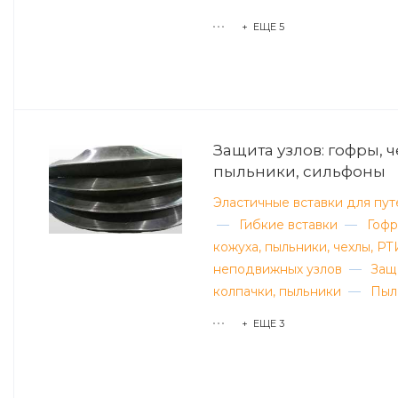
+ ЕЩЕ 5
Защита узлов: гофры, ч
пыльники, сильфоны
Эластичные вставки для пу
—
Гибкие вставки
—
Гофр
кожуха, пыльники, чехлы, Р
неподвижных узлов
—
Защ
колпачки, пыльники
—
Пыл
+ ЕЩЕ 3