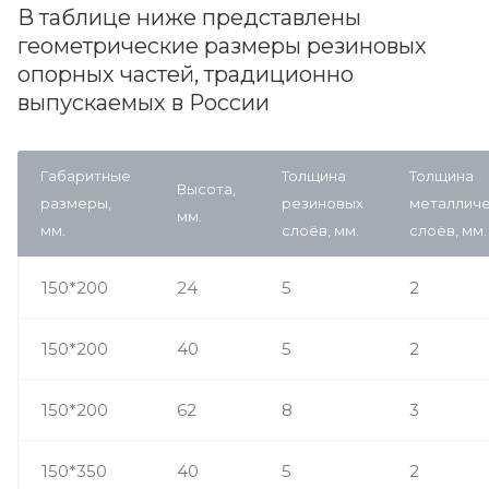
В таблице ниже представлены
геометрические размеры резиновых
опорных частей, традиционно
выпускаемых в России
Габаритные
Толщина
Толщина
Высота,
размеры,
резиновых
металличе
мм.
мм.
слоёв, мм.
слоёв, мм.
150*200
24
5
2
150*200
40
5
2
150*200
62
8
3
150*350
40
5
2