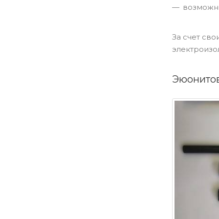
возможно
За счет св
электроизо
Эюонито