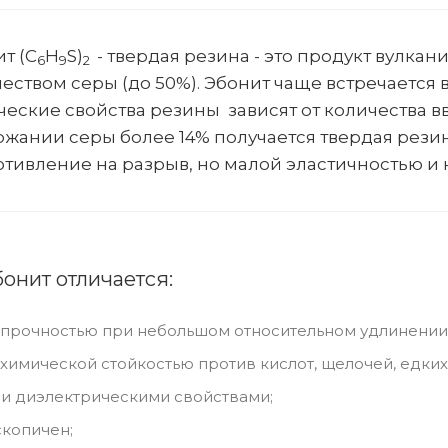
т (C
H
S)
- твердая резина - это продукт вулка
6
9
2
еством серы (до 50%). Эбонит чаще встречается 
еские свойства резины зависят от количества в
жании серы более 14% получается твердая резин
тивление на разрыв, но малой эластичностью и
бонит отличается:
прочностью при небольшом относительном удлинении
химической стойкостью против кислот, щелочей, едких
и диэлектрическими свойствами;
копичен;