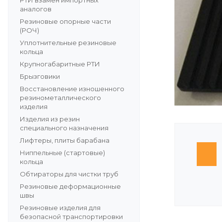
РТИ взамен импортных
аналогов
Резиновые опорные части
(РОЧ)
Уплотнительные резиновые
кольца
Крупногабаритные РТИ
Брызговики
Восстановление изношенного
резинометаллического
изделия
Изделия из резин
специального назначения
Лифтеры, плиты барабана
Ниппельные (стартовые)
кольца
Обтираторы для чистки труб
Резиновые деформационные
швы
Резиновые изделия для
безопасной транспортировки