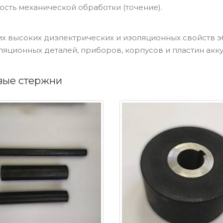
сть механической обработки (точение).
оих высоких диэлектрических и изоляционных свойств 
ляционных деталей, приборов, корпусов и пластин акк
вые стержни