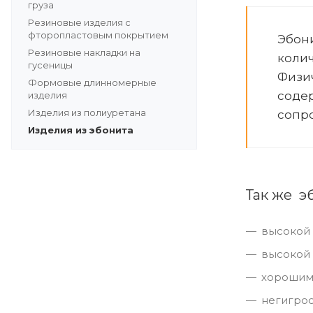
груза
Резиновые изделия с
фторопластовым покрытием
Эбони
Резиновые накладки на
колич
гусеницы
Физич
Формовые длинномерные
содер
изделия
Изделия из полиуретана
сопро
Изделия из эбонита
Так же э
высокой 
высокой 
хорошим
негигрос