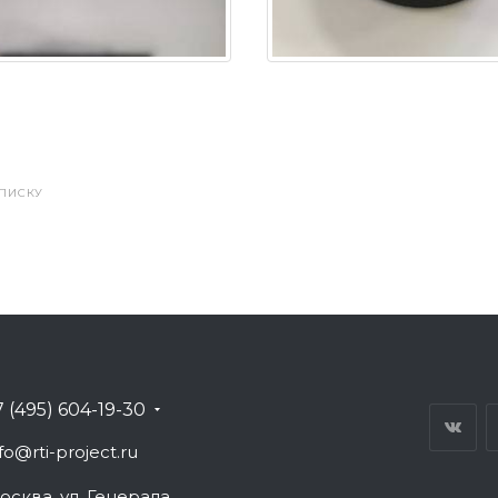
СПИСКУ
7 (495) 604-19-30
fo@rti-project.ru
осква, ул. Генерала