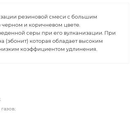
низации резиновой смеси с большим
в черном и коричневом цвете.
веденной серы при его вулканизации. При
а (эбонит) которая обладает высоким
 низким коэффициентом удлинения.
;
 газов;