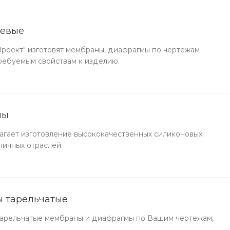
невые
оект" изготовят мембраны, диафрагмы по чертежам
ребуемым свойствам к изделию.
ны
гает изготовление высококачественных силиконовых
личных отраслей.
 тарельчатые
арельчатые мембраны и диафрагмы по Вашим чертежам,