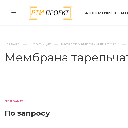
АССОРТИМЕНТ ИЗ
Главная
Продукция
Каталог мембран и диафрагм
Мембрана тарельча
ПОД ЗАКАЗ
По зап
р
осу