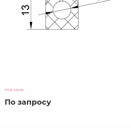
ПОД ЗАКАЗ
По зап
р
осу