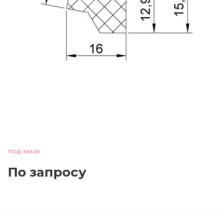
ПОД ЗАКАЗ
По зап
р
осу