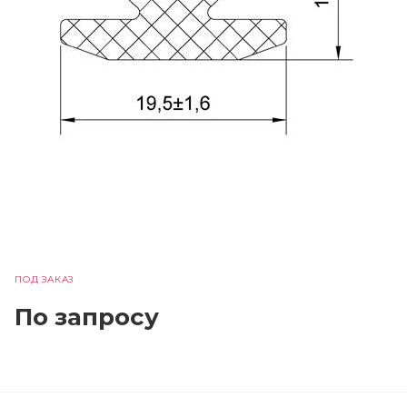
ПОД ЗАКАЗ
По зап
р
осу