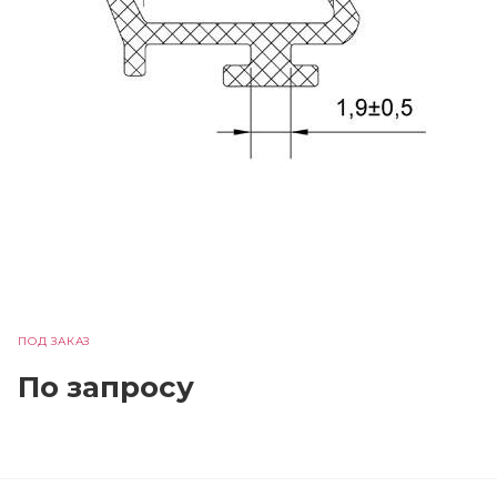
ПОД ЗАКАЗ
По зап
р
осу