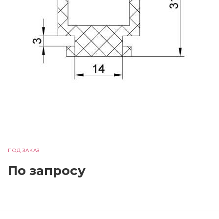
ПОД ЗАКАЗ
По зап
р
осу