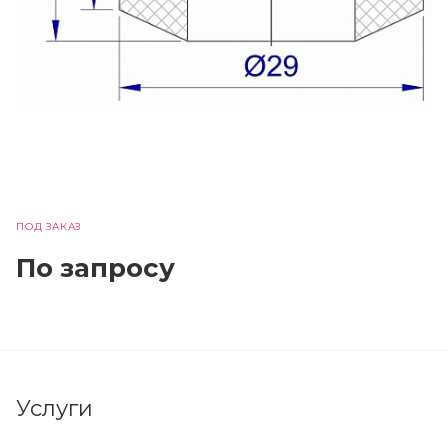
ПОД ЗАКАЗ
По зап
р
осу
Услуги