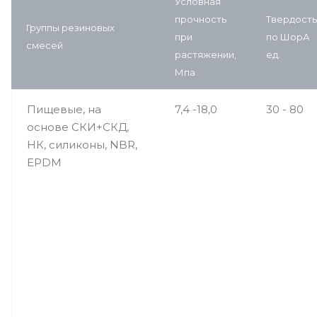
Условная
прочность
Твердость
Группы резиновых
при
по ШорА
смесей
растяжении,
ед.
Мпа
Пищевые, на
7,4 -18,0
30 - 80
основе СКИ+СКД,
НК, силиконы, NBR,
EPDM