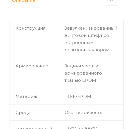
Описание
Конструкция
Завулканизированный
винтовой штифт со
встроенным
резьбовым упором
Армирование
Задняя часть из
армированного
тканью EPDM
Материал
PTFE/EPDM
Среда
Озоностойкость
Температурный
-10°C до 100°C