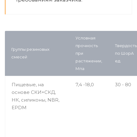
Условная
прочность
Твердость
Группы резиновых
при
по ШорА
смесей
растяжении,
ед.
Мпа
Пищевые, на
7,4 -18,0
30 - 80
основе СКИ+СКД,
НК, силиконы, NBR,
EPDM