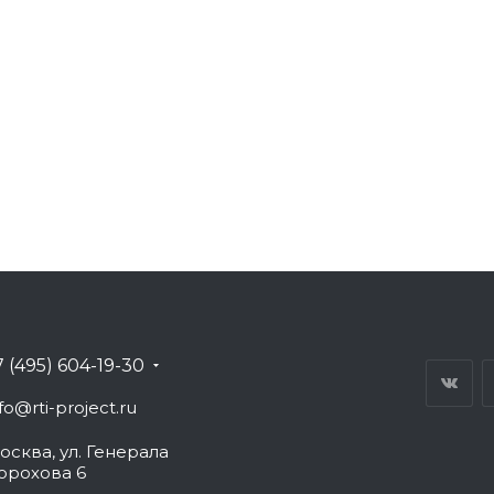
7 (495) 604-19-30
fo@rti-project.ru
осква, ул. Генерала
орохова 6